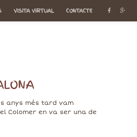
S
VISITA VIRTUAL
CONTACTE
DALONA
uns anys més tard vam
abel Colomer en va ser una de