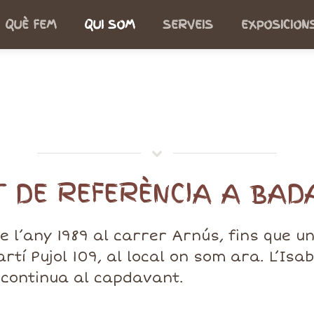
QUÈ FEM
QUI SOM
SERVEIS
EXPOSICION
T DE REFERÈNCIA A BA
e l’any 1989 al carrer Arnús, fins que 
rtí Pujol 109, al local on som ara. L’Is
 continua al capdavant.