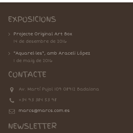
EXPOSICIONS
Projecte Original Art Box
14 de desembre de 2016
“Aquarel·les”, amb Araceli López
1 de maig de 2016
CONTACTE
Av. Martí Pujol 109 08912 Badalona
+34 93 384 53 98
marcs@marcs.com.es
NEWSLETTER