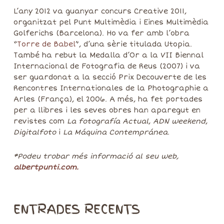
L’any 2012 va guanyar concurs Creative 2011,
organitzat pel Punt Multimèdia i Eines Multimèdia
Golferichs (Barcelona). Ho va fer amb l’obra
“
Torre de Babel
”, d’una sèrie titulada Utopia.
També ha rebut la Medalla d’Or a la VII Biennal
Internacional de Fotografia de Reus (2007) i va
ser guardonat a la secció Prix Decouverte de les
Rencontres Internationales de la Photographie a
Arles (França), el 2006. A més, ha fet portades
per a llibres i les seves obres han aparegut en
revistes com
La fotografía Actual
,
ADN weekend
,
Digitalfoto
i
La Máquina Contempránea
.
*Podeu trobar més informació al seu web,
albertpunti.com.
ENTRADES RECENTS