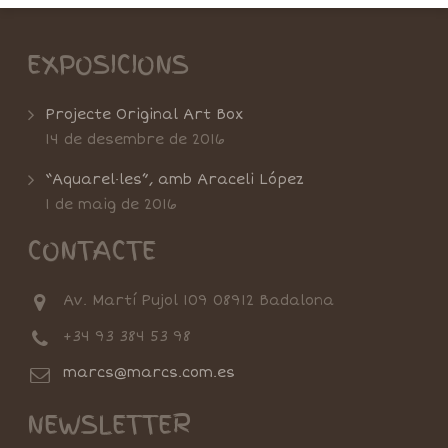
EXPOSICIONS
Projecte Original Art Box
14 de desembre de 2016
“Aquarel·les”, amb Araceli López
1 de maig de 2016
CONTACTE
Av. Martí Pujol 109 08912 Badalona
+34 93 384 53 98
marcs@marcs.com.es
NEWSLETTER